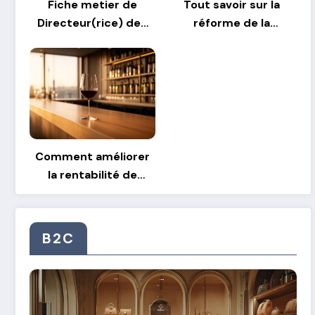
Fiche metier de
Tout savoir sur la
Directeur(rice) des
réforme de la
Operations :
facturation
comment gérer les
électronique en
transitions
France
stratégiques
Comment améliorer
la rentabilité de
votre bar à vin grâce
aux partenariats
avec des
B2C
producteurs locaux